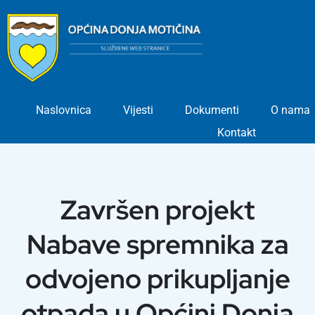
Skip
to
content
Naslovnica
Vijesti
Dokumenti
O nama
Kontakt
Završen projekt
Nabave spremnika za
odvojeno prikupljanje
otpada u Općini Donja