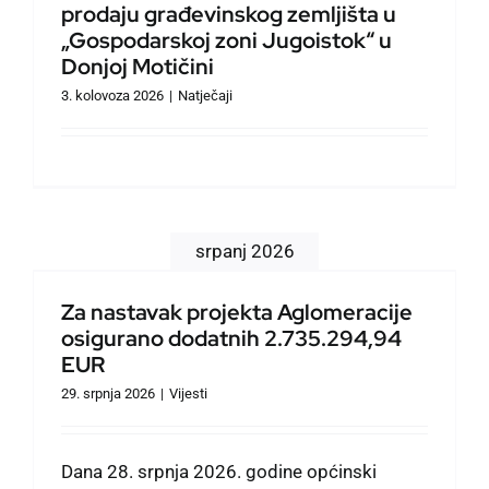
prodaju građevinskog zemljišta u
Službeno informiranje
„Gospodarskoj zoni Jugoistok“ u
Donjoj Motičini
Izbori
3. kolovoza 2026
|
Natječaji
Natječaji
Savjet mladih
srpanj 2026
Zaželi
Za nastavak projekta Aglomeracije
osigurano dodatnih 2.735.294,94
EUR
Civilna zaštita
29. srpnja 2026
|
Vijesti
Oglasi
Dana 28. srpnja 2026. godine općinski