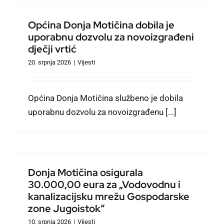
u
Općina Donja Motičina dobila je
uporabnu dozvolu za novoizgrađeni
dječji vrtić
20. srpnja 2026
|
Vijesti
Općina Donja Motičina službeno je dobila
uporabnu dozvolu za novoizgrađenu [...]
Donja Motičina osigurala
30.000,00 eura za „Vodovodnu i
kanalizacijsku mrežu Gospodarske
zone Jugoistok“
10. srpnja 2026
|
Vijesti