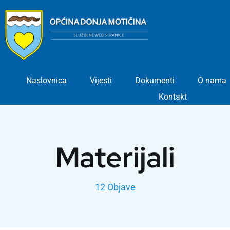
Skip
to
content
Naslovnica
Vijesti
Dokumenti
O nama
Kontakt
Materijali
12 Objave