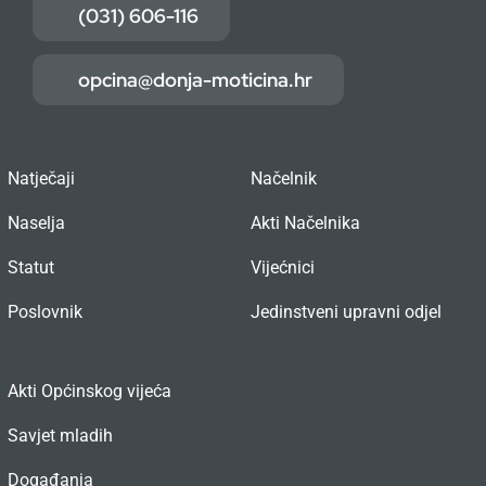
(031) 606-116
opcina@donja-moticina.hr
Natječaji
Načelnik
Naselja
Akti Načelnika
Statut
Vijećnici
Poslovnik
Jedinstveni upravni odjel
Akti Općinskog vijeća
Savjet mladih
Događanja