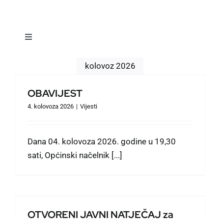
Toggle
Navigation
Vijesti
kolovoz 2026
OBAVIJEST
Dokumenti
4. kolovoza 2026
|
Vijesti
Naselja
Dana 04. kolovoza 2026. godine u 19,30
sati, Općinski načelnik [...]
Događanja
Prostorno planiranje
OTVORENI JAVNI NATJEČAJ za