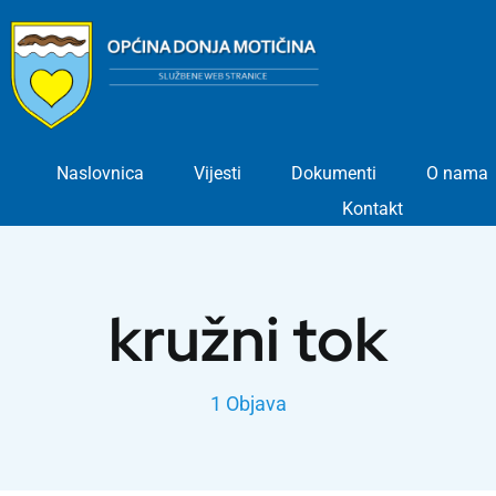
Skip
to
content
Naslovnica
Vijesti
Dokumenti
O nama
Kontakt
kružni tok
1 Objava