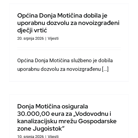
u
Općina Donja Motičina dobila je
uporabnu dozvolu za novoizgrađeni
dječji vrtić
20. srpnja 2026
|
Vijesti
Općina Donja Motičina službeno je dobila
uporabnu dozvolu za novoizgrađenu [...]
Donja Motičina osigurala
30.000,00 eura za „Vodovodnu i
kanalizacijsku mrežu Gospodarske
zone Jugoistok“
10. srpnja 2026
|
Vijesti