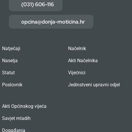
(031) 606-116
opcina@donja-moticina.hr
Natječaji
Načelnik
Naselja
Akti Načelnika
Statut
Vijećnici
Poslovnik
Jedinstveni upravni odjel
Akti Općinskog vijeća
Savjet mladih
Događanja