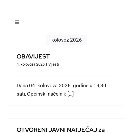
Toggle
Navigation
Vijesti
kolovoz 2026
OBAVIJEST
Dokumenti
4. kolovoza 2026
|
Vijesti
Naselja
Dana 04. kolovoza 2026. godine u 19,30
sati, Općinski načelnik [...]
Događanja
Prostorno planiranje
OTVORENI JAVNI NATJEČAJ za