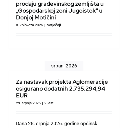
prodaju građevinskog zemljišta u
Službeno informiranje
„Gospodarskoj zoni Jugoistok“ u
Donjoj Motičini
Izbori
3. kolovoza 2026
|
Natječaji
Natječaji
Savjet mladih
srpanj 2026
Zaželi
Za nastavak projekta Aglomeracije
osigurano dodatnih 2.735.294,94
EUR
Civilna zaštita
29. srpnja 2026
|
Vijesti
Oglasi
Dana 28. srpnja 2026. godine općinski